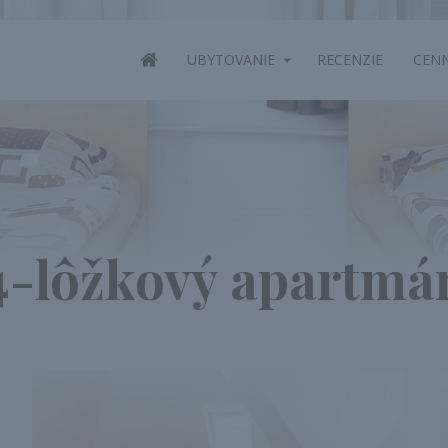
ÚVOD
UBYTOVANIE
RECENZIE
CENN
4-lôžkový apartmá