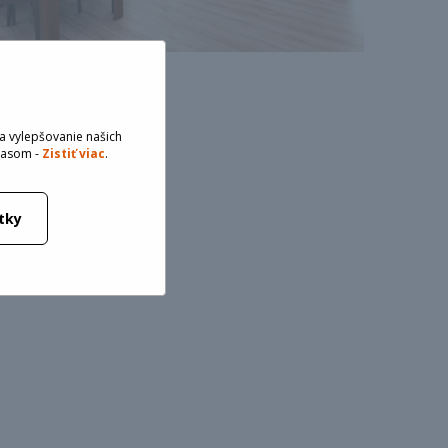
a vylepšovanie našich
hlasom -
Zistiť viac
.
tky