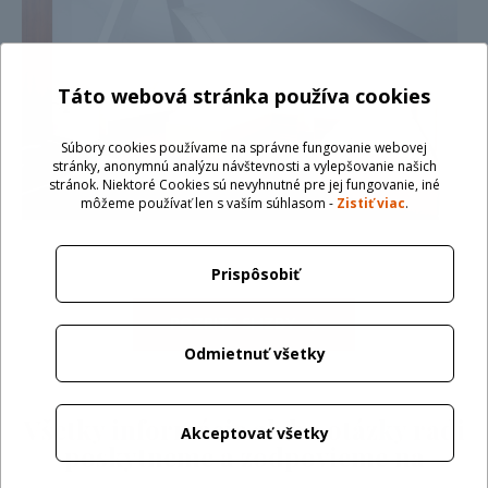
Táto webová stránka používa cookies
Súbory cookies používame na správne fungovanie webovej
stránky, anonymnú analýzu návštevnosti a vylepšovanie našich
stránok. Niektoré Cookies sú nevyhnutné pre jej fungovanie, iné
môžeme používať len s vaším súhlasom -
Zistiť viac
.
Prispôsobiť
POZRITE SI IZBY
Odmietnuť všetky
Všetky informácie alebo otázky radi
Akceptovať všetky
poskytneme a zodpovieme na