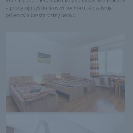
kratšiu dobu. Tieto apartmány sú moderne zariadené
a poskytujú vyššiu úroveň komfortu, čo zaisťuje
príjemný a bezstarostný pobyt.