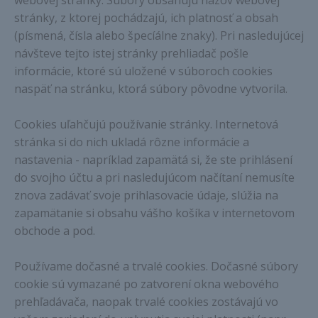
webovej stránky. Súbory obsahujú názov webovej
stránky, z ktorej pochádzajú, ich platnosť a obsah
(písmená, čísla alebo špecíálne znaky). Pri nasledujúcej
návšteve tejto istej stránky prehliadač pošle
informácie, ktoré sú uložené v súboroch cookies
naspäť na stránku, ktorá súbory pôvodne vytvorila.
Cookies uľahčujú používanie stránky. Internetová
stránka si do nich ukladá rôzne informácie a
nastavenia - napríklad zapamätá si, že ste prihlásení
do svojho účtu a pri nasledujúcom načítaní nemusíte
znova zadávať svoje prihlasovacie údaje, slúžia na
zapamätanie si obsahu vášho košíka v internetovom
obchode a pod.
Používame dočasné a trvalé cookies. Dočasné súbory
cookie sú vymazané po zatvorení okna webového
prehľadávača, naopak trvalé cookies zostávajú vo