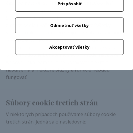
časti domovskej stránky pod tlačidlom „Cookies“
Prispôsobiť
a následne „Prispôsobiť“
Súbory cookie môžete kontrolovať a/alebo
zmazať podľa uváženia. Môžete vymazať všetky
Odmietnuť všetky
súbory cookie uložené vo svojom počítači a väčšinu
prehliadačov môžete nastaviť tak, aby ste im
znemožnili ich ukladanie. V takomto prípade však
Akceptovať všetky
pravdepodobne budete musieť pri každej návšteve
webovej lokality manuálne upravovať niektoré
nastavenia a niektoré služby a funkcie nebudú
fungovať.
Súbory cookie tretích strán
V niektorých prípadoch používame súbory cookie
tretích strán. Jedná sa o nasledovné: