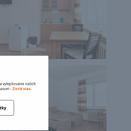
a vylepšovanie našich
hlasom -
Zistiť viac
.
tky